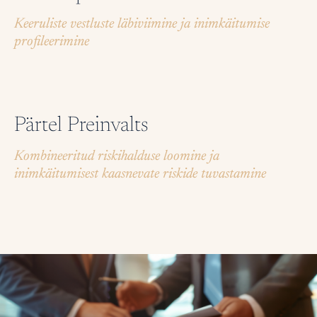
Keeruliste vestluste läbiviimine ja inimkäitumise
profileerimine
Pärtel Preinvalts
Kombineeritud riskihalduse loomine ja
inimkäitumisest kaasnevate riskide tuvastamine