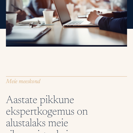
Meie meeskond
Aastate pikkune
ekspertkogemus on
alustalaks meie