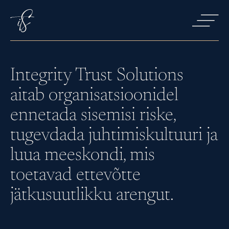
Integrity Trust Solutions
Teenused
aitab organisatsioonidel
ennetada sisemisi riske,
tugevdada juhtimiskultuuri ja
Koolitused
luua meeskondi, mis
toetavad ettevõtte
Ettevõttest
jätkusuutlikku arengut.