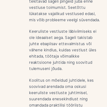
Kontakt
tekitavad sageli pingeid juba enne
vestluse toimumist. Seetõttu
lükatakse vajalikud vestlused edasi,
mis võib probleeme veelgi süvendada.
Keeruliste vestluste läbiviimiseks ei
ole ideaalset aega. Sageli takistab
juhte ebapiisav ettevalmistus või
vähene kindlus, kuidas vestlust üles
ehitada, töötaja võimalikke
reaktsioone juhtida ning soovitud
tulemuseni jõuda.
Koolitus on mõeldud juhtidele, kes
soovivad arendada oma oskusi
keeruliste vestluste juhtimisel,
suurendada enesekindlust ning
omandada praktilisi tööriistu