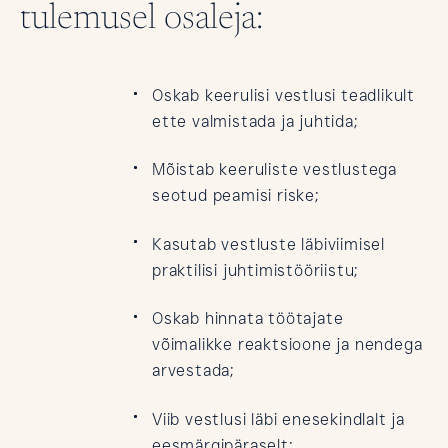
tulemusel osaleja:
Oskab keerulisi vestlusi teadlikult
ette valmistada ja juhtida;
Mõistab keeruliste vestlustega
seotud peamisi riske;
Kasutab vestluste läbiviimisel
praktilisi juhtimistööriistu;
Oskab hinnata töötajate
võimalikke reaktsioone ja nendega
arvestada;
Viib vestlusi läbi enesekindlalt ja
eesmärgipäraselt;