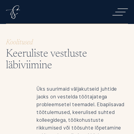
Koolitused
Teenused
Keeruliste vestluste
läbiviimine
Koolitused
Üks suurimaid väljakutseid juhtide
jaoks on vestelda töötajatega
probleemsetel teemadel. Ebapiisavad
Ettevõttest
töötulemused, keerulised suhted
kolleegidega, töökohustuste
rikkumised või töösuhte lõpetamine